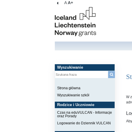
◐
A
A+
Wyszukiwanie
St
Strona główna
Wyszukiwanie szkół
W z
adr
Rodzice i Uczniowie
Czas na eduVULCAN - Informacje
Lo
oraz Porady
Aby
Logowanie do Dziennik VULCAN