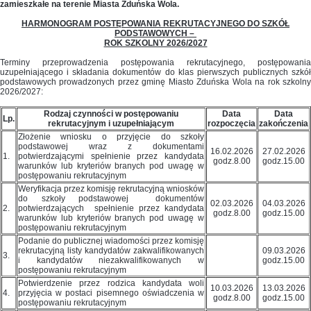
zamieszkałe na terenie Miasta Zduńska Wola.
HARMONOGRAM POSTĘPOWANIA REKRUTACYJNEGO DO SZKÓŁ
PODSTAWOWYCH –
ROK SZKOLNY 2026/2027
Terminy przeprowadzenia postępowania rekrutacyjnego, postępowania
uzupełniającego i składania dokumentów do klas pierwszych publicznych szkół
podstawowych prowadzonych przez gminę Miasto Zduńska Wola na rok szkolny
2026/2027:
Rodzaj czynności w postępowaniu
Data
Data
Lp.
rekrutacyjnym i uzupełniającym
rozpoczęcia
zakończenia
Złożenie wniosku o przyjęcie do szkoły
podstawowej wraz z dokumentami
16.02.2026
27.02.2026
1.
potwierdzającymi spełnienie przez kandydata
godz.8.00
godz.15.00
warunków lub kryteriów branych pod uwagę w
postępowaniu rekrutacyjnym
Weryfikacja przez komisję rekrutacyjną wniosków
do szkoły podstawowej dokumentów
02.03.2026
04.03.2026
2.
potwierdzających spełnienie przez kandydata
godz.8.00
godz.15.00
warunków lub kryteriów branych pod uwagę w
postępowaniu rekrutacyjnym
Podanie do publicznej wiadomości przez komisję
rekrutacyjną listy kandydatów zakwalifikowanych
09.03.2026
3.
i kandydatów niezakwalifikowanych w
godz.15.00
postępowaniu rekrutacyjnym
Potwierdzenie przez rodzica kandydata woli
10.03.2026
13.03.2026
4.
przyjęcia w postaci pisemnego oświadczenia w
godz.8.00
godz.15.00
postępowaniu rekrutacyjnym