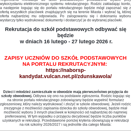
wykorzystaniu elektronicznego systemu rekrutacyjnego. Rodzic zakładając konto,
a następnie logując się do portalu rekrutacyjnego będzie mógł zapoznać się z
ofertą wszystkich placówek znajdujących się na terenie Miasta i wybrać tą, której
oferta najbardziej mu odpowiada. Po zalogowaniu się i dokonaniu wyboru
wystarczy tylko wydrukować dokumenty i dostarczyć je do wybranej placówki.
Rekrutacja do szkół podstawowych odbywać się
będzie
w dniach 16 lutego - 27 lutego 2026 r.
ZAPISY UCZNIÓW DO SZKÓŁ PODSTAWOWYCH
NA PORTALU REKRUTACYJNYM:
https://naborsp-
kandydat.vulcan.net.pl/zdunskawola/
Dzieci i młodzież zamieszkałe w obwodzie mają pierwszeństwo przyjęcia do
szkoły obwodowej.
Odbywa się ono na podstawie zgłoszenia. Rodzic logując się
na stronie portalu rekrutacyjnego zobowiązany będzie wypełnić formularz
zgłoszeniowy, który należy wydrukować i złożyć w szkole obwodowej. Jeżeli rodzic
zrezygnuje z możliwości zapisania dziecka do szkoły obwodowej, będzie miał
możliwość wyboru 3 innych placówek w kolejności od najbardziej do najmniej
preferowanej. W tym wypadku o przyjęciu decydować będzie liczba punktów
uzyskanych w rekrutacji. Przedstawione poniżej kryteria obowiązują w rekrutacji
na rok szkolny 2026/2027 i są jednolite dla całego Miasta: