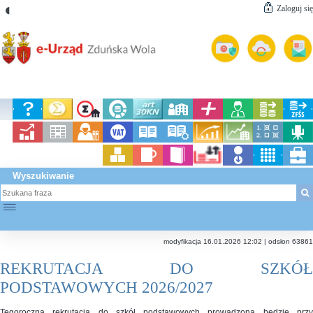
◐
Zaloguj się
Wyszukiwanie
☰
modyfikacja 16.01.2026 12:02 | odsłon 63861
REKRUTACJA DO SZKÓŁ
PODSTAWOWYCH 2026/2027
Tegoroczna rekrutacja do szkół podstawowych prowadzona będzie przy