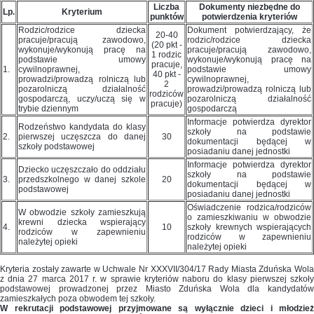
Liczba
Dokumenty niezbędne do
Lp.
Kryterium
punktów
potwierdzenia kryteriów
Rodzic/rodzice dziecka
Dokument potwierdzający, że
20-40
pracuje/pracują zawodowo,
rodzic/rodzice dziecka
(20 pkt -
wykonuje/wykonują pracę na
pracuje/pracują zawodowo,
1 rodzic
podstawie umowy
wykonuje/wykonują pracę na
pracuje,
1.
cywilnoprawnej,
podstawie umowy
40 pkt -
prowadzi/prowadzą rolniczą lub
cywilnoprawnej,
2
pozarolniczą działalność
prowadzi/prowadzą rolniczą lub
rodziców
gospodarczą, uczy/uczą się w
pozarolniczą działalność
pracuje)
trybie dziennym
gospodarczą
Informacje potwierdza dyrektor
Rodzeństwo kandydata do klasy
szkoły na podstawie
2.
pierwszej uczęszcza do danej
30
dokumentacji będącej w
szkoły podstawowej
posiadaniu danej jednostki
Informacje potwierdza dyrektor
Dziecko uczęszczało do oddziału
szkoły na podstawie
3.
przedszkolnego w danej szkole
20
dokumentacji będącej w
podstawowej
posiadaniu danej jednostki
Oświadczenie rodzica/rodziców
W obwodzie szkoły zamieszkują
o zamieszkiwaniu w obwodzie
krewni dziecka wspierający
4.
10
szkoły krewnych wspierających
rodziców w zapewnieniu
rodziców w zapewnieniu
należytej opieki
należytej opieki
Kryteria zostały zawarte w Uchwale Nr XXXVII/304/17 Rady Miasta Zduńska Wola
z dnia 27 marca 2017 r.
w sprawie kryteriów naboru do klasy pierwszej szkoł
podstawowej prowadzonej przez Miasto Zduńska Wola dla kandydatów
zamieszkałych poza obwodem tej szkoły.
W rekrutacji podstawowej przyjmowane są wyłącznie dzieci i młodzież