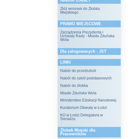
NABÓR CIĄGŁY
Złóż wniosek do Żłobka
Miejskiego
PRAWO MIEJSCOWE
Zarządzenia Prezydenta i
Uchwały Rady - Miasta Zduńska
Wola
Dla zalogowanych - JST
LINKI
Nabór do przedszkoli
Nabór do szkół podstawowych
Nabór do żłobka
Miasto Zduńska Wola
Ministerstwo Edukacji Narodowej
Kuratorium Oświaty w Łodzi
KO w Łodzi Delegatura w
Sieradzu
Żłobek Miejski dla
Pracowników