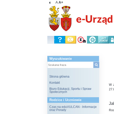
◐
A
A+
Wyszukiwanie
Strona główna
Kontakt
W z
Biuro Edukacji, Sportu i Spraw
27.
Społecznych
Rodzice i Uczniowie
Ja
Czas na eduVULCAN - Informacje
oraz Porady
Rod