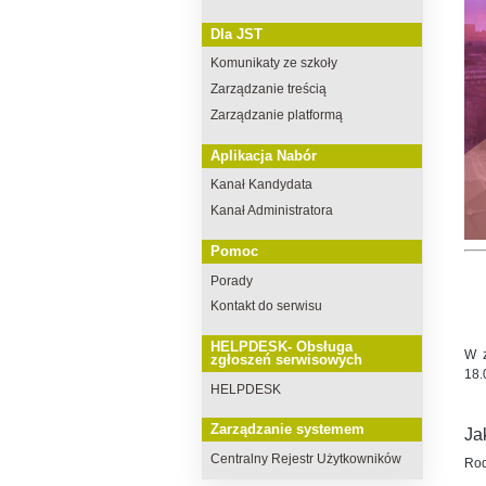
Dla JST
Komunikaty ze szkoły
Zarządzanie treścią
Zarządzanie platformą
Aplikacja Nabór
Kanał Kandydata
Kanał Administratora
Pomoc
Porady
Kontakt do serwisu
HELPDESK- Obsługa
W z
zgłoszeń serwisowych
18.
HELPDESK
Zarządzanie systemem
Ja
Centralny Rejestr Użytkowników
Rod