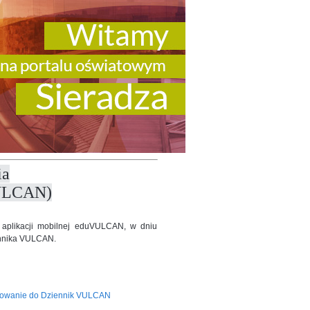
ia
ULCAN)
m aplikacji mobilnej eduVULCAN, w dniu
ennika VULCAN.
owanie do Dziennik VULCAN