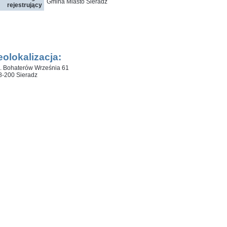
Gmina Miasto Sieradz
rejestrujący
olokalizacja:
l. Bohaterów Września 61
8-200 Sieradz