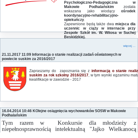
Psychologiczno-Pedagogiczna w
Makowie Podhalańskim
została
wskazana jako wiodący
ośrodek
koordynacyjno-rehabilitacyjno-
opiekuńczy
.
Zapewnione będą także dwa
miejsca dla
uczennic w ciąży w internacie przy
Zespole Szkół im. W. Witosa w Suchej
Beskidzkiej.
więcej ...
21.11.2017 11:09 Informacja o stanie realizacji zadań oświatowych w
powiecie suskim za 2016/2017
Zapraszamy do zapoznania się z
informacją o stanie real
suskim za rok szkolny 2016/2017
, w tym wyniki egzaminu mat
kwalifikacje w zawodzie - 2017
16.04.2014 10:46 KOlejne osiągnięcia wychowanków SOSW w Makowie
Podhalańskim
Tym razem w Konkursie dla młodzieży z
niepełnosprawnością intelektualną "Jajko Wielkanocą
malowane”- organizowanym przez Ośrodek Szkolno-