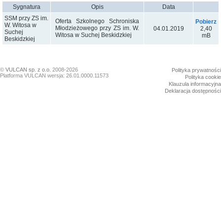
Sygnatura
Opis
Data
SSM przy ZS im.
Oferta Szkolnego Schroniska
Pobierz
W. Witosa w
Młodzieżowego przy ZS im. W.
04.01.2019
2,40
Suchej
Witosa w Suchej Beskidzkiej
mB
Beskidzkiej
©
VULCAN sp. z o.o.
2008-2026
Polityka prywatności
Platforma VULCAN wersja: 26.01.0000.11573
Polityka cookie
Klauzula informacyjna
Deklaracja dostępności