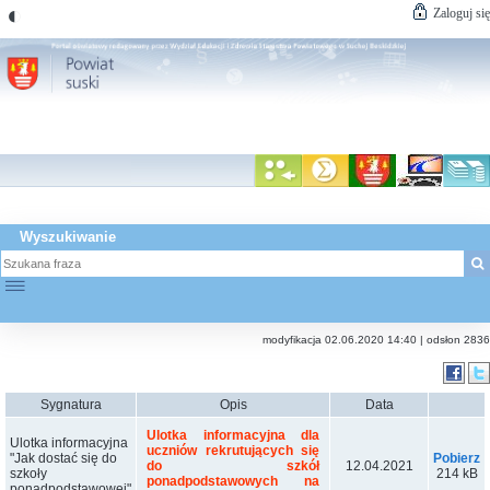
◐
Zaloguj się
Wyszukiwanie
☰
modyfikacja 02.06.2020 14:40 | odsłon 2836
Sygnatura
Opis
Data
Ulotka informacyjna dla
Ulotka informacyjna
uczniów rekrutujących się
"Jak dostać się do
Pobierz
12.04.2021
do szkół
szkoły
214 kB
ponadpodstawowych na
ponadpodstawowej"