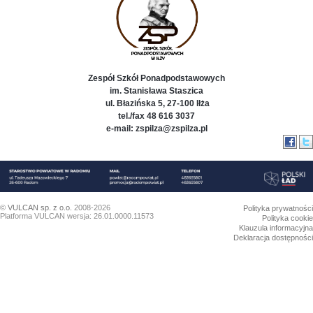
Zespół Szkół Ponadpodstawowych
im. Stanisława Staszica
ul. Błazińska 5, 27-100 Iłża
tel./fax 48 616 3037
e-mail: zspilza@zspilza.pl
©
VULCAN sp. z o.o.
2008-2026
Polityka prywatności
Platforma VULCAN wersja: 26.01.0000.11573
Polityka cookie
Klauzula informacyjna
Deklaracja dostępności