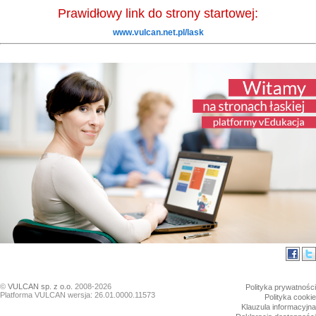
Prawidłowy link do strony startowej:
www.vulcan.net.pl/lask
©
VULCAN sp. z o.o.
2008-2026
Polityka prywatności
Platforma VULCAN wersja: 26.01.0000.11573
Polityka cookie
Klauzula informacyjna