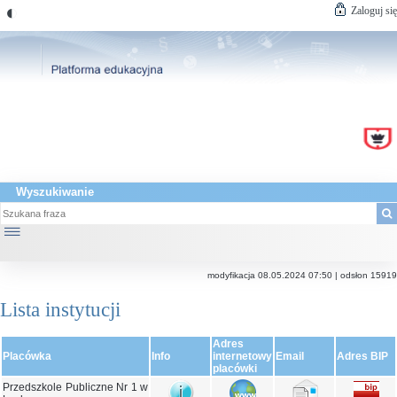
◐
Zaloguj się
Wyszukiwanie
☰
modyfikacja 08.05.2024 07:50 | odsłon 15919
Lista instytucji
Adres
Placówka
Info
internetowy
Email
Adres BIP
placówki
Przedszkole Publiczne Nr 1 w